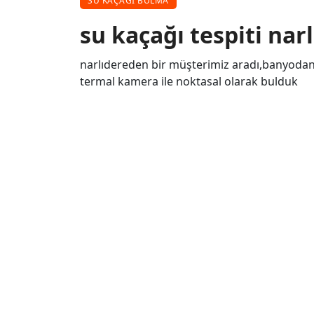
SU KAÇAĞI BULMA
su kaçağı tespiti nar
narlıdereden bir müşterimiz aradı,banyodan a
termal kamera ile noktasal olarak bulduk