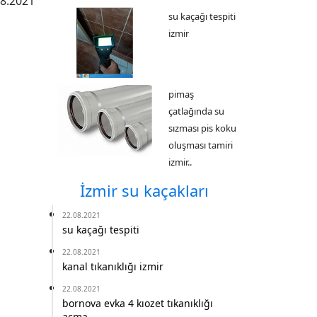
08.2021
su kaçağı tespiti
izmir
pimaş
çatlağında su
sızması pis koku
oluşması tamiri
izmir..
İzmir su kaçakları
22.08.2021
su kaçağı tespiti
22.08.2021
kanal tıkanıklığı izmir
22.08.2021
bornova evka 4 kıozet tıkanıklığı
açma