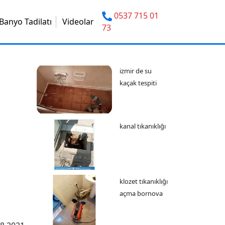
0537 715 01
Banyo Tadilatı
Videolar
73
izmir de su
kaçak tespiti
kanal tıkanıklığı
klozet tıkanıklığı
açma bornova